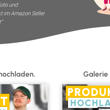
Foto und
kt im Amazon Seller
“
 hochladen.
Galerie