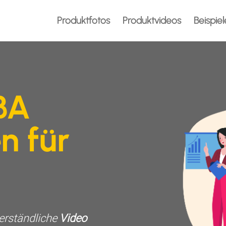
Produktfotos
Produktvideos
Beispiel
BA
n für
verständliche
Video