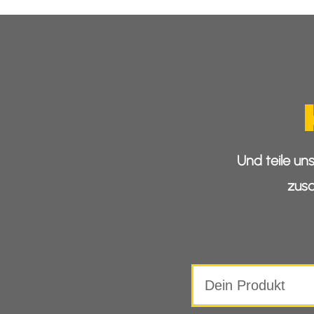
Und teile un
zus